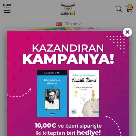
MENU
0
Anasayfa
Oyuncak
Playmobil Disney Mickey Mouse Spinninh Sun
Türkçe
×