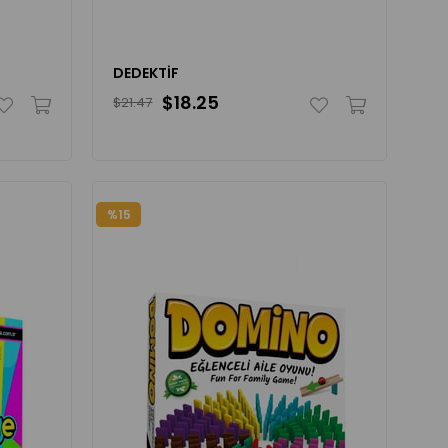
DEDEKTİF
$18.25
$21.47
%15