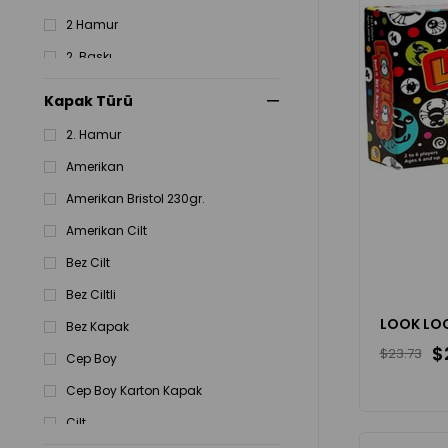
2 Hamur
2. Baskı
2. Haamur
Kapak Türü
2. Hamuır
2. Hamur
2. hamur
Amerikan
2. Hamur
Amerikan Bristol 230gr.
2. HAmur
Amerikan Cilt
Bez Cilt
Bez Ciltli
LOOK LO
Bez Kapak
$
$23.73
Cep Boy
Cep Boy Karton Kapak
Cilt