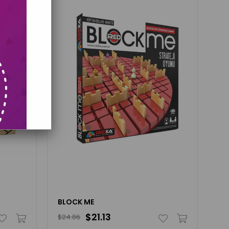
BLOCK ME
$21.13
$24.86