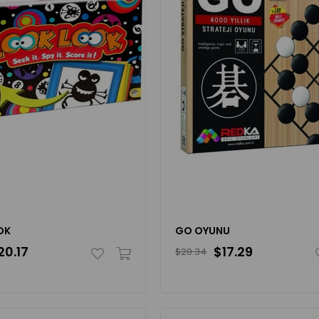
OK
GO OYUNU
20.17
$17.29
$20.34