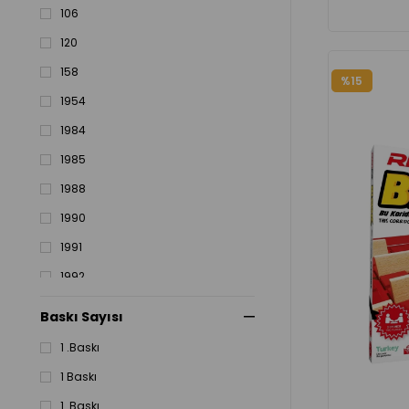
106
120
158
%15
1954
1984
1985
1988
1990
1991
1992
1993
Baskı Sayısı
1994
1 .Baskı
19942018
1 Baskı
1995
1. Baskı