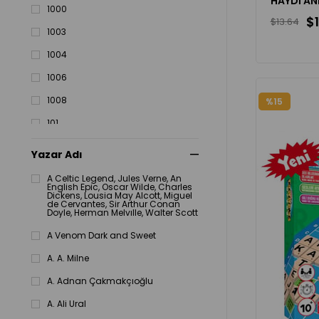
HAYDİ AN
1000
$1
$13.64
1003
1004
1006
1008
%15
101
1016
Yazar Adı
102
A Celtic Legend, Jules Verne, An
English Epic, Oscar Wilde, Charles
1024
Dickens, Lousia May Alcott, Miguel
de Cervantes, Sir Arthur Conan
Doyle, Herman Melvılle, Walter Scott
1026
A Venom Dark and Sweet
1028
A. A. Milne
A. Adnan Çakmakçıoğlu
A. Ali Ural