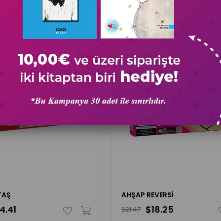
TAŞ
AHŞAP REVERSİ
4.41
$18.25
$21.47