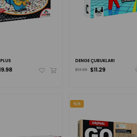
 PLUS
DENGE ÇUBUKLARI
19.98
$11.29
$13.28
%15