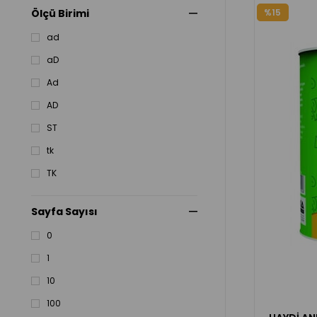
Ciltli
%15
Ölçü Birimi
Ciltsiz
ad
Kartok Kapak
aD
Karton
Ad
karton Kapak
AD
ST
tk
TK
Sayfa Sayısı
0
1
10
100