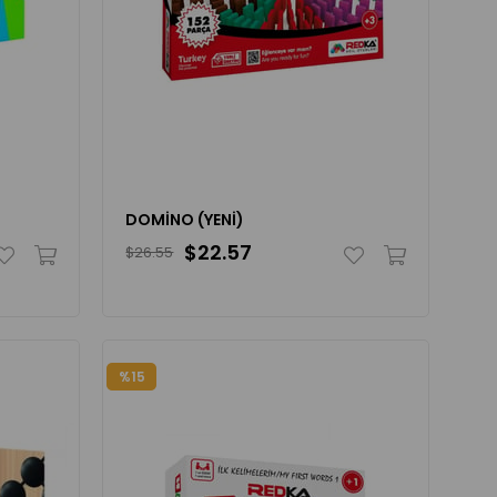
DOMİNO (YENİ)
$22.57
$26.55
%15