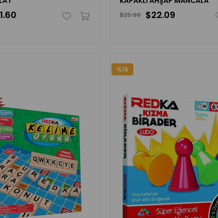
LAT
KAPAKLI AHŞAP MANCALA
1.60
$22.09
$25.99
%15