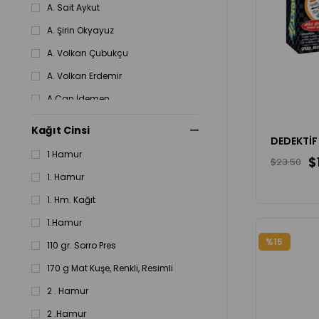
A. Sait Aykut
A. Şirin Okyayuz
A. Volkan Çubukçu
A. Volkan Erdemir
A.Can İdemen
Abdi Keskinsoy
Kağıt Cinsi
DEDEKTİF
Abdil Alp
1 Hamur
$
$23.50
Abdullah Cemal Balcı
1. Hamur
Abdullah İslamoğlu
1. Hm. Kağıt
Abdullah Karaca
1.Hamur
%15
110 gr. Sorro Pres
170 g Mat Kuşe, Renkli, Resimli
2 . Hamur
2 .Hamur