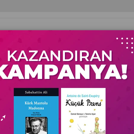
itapları
Kişisel Gelişim - Hobi
Felsefe-Düşünce
Kam
Dünya Roman
(Artan)
Fiyata Göre (Azalan)
Ürün Adına Göre (A>Z)
Ürün Adın
%15