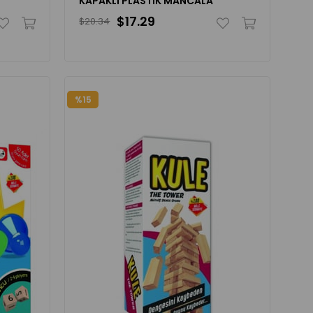
KAPAKLI PLASTİK MANCALA
$17.29
$20.34
%15