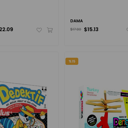
DAMA
22.09
$15.13
$17.80
%15