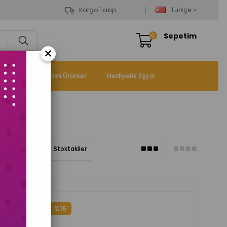
Kargo Takip
Türkçe
Sepetim
0
×
panyalar
Dini Ürünler
Hediyelik Eşya
a Göre (Z<A)
Stoktakiler
%15