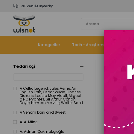
Güvenli Alışveriş!
Kategoriler
Tarih - Araştırma
Çocuk K
Tedarikçi
Anasayfa
Fiyata Göre 
A Celtic Legend, Jules Verne, An
English Epic, Oscar Wilde, Charles
Dickens, Lousia May Alcott, Miguel
de Cervantes, Sir Arthur Conan
Doyle, Herman Melvılle, Walter Scott
A Venom Dark and Sweet
A. A. Milne
%15
A. Adnan Çakmakçıoğlu