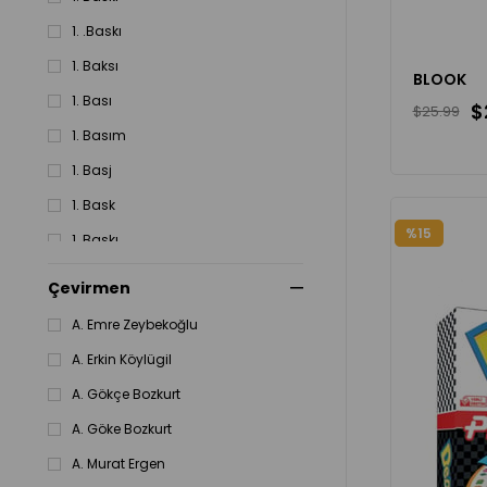
1996
1. .Baskı
1. Baksı
BLOOK
1. Bası
$
$25.99
1. Basım
1. Basj
1. Bask
%15
1. Baskı
1. Baskıs
Çevirmen
1.Basım
A. Emre Zeybekoğlu
1.Baskı
A. Erkin Köylügil
10. Bakı
A. Gökçe Bozkurt
10. Basım
A. Göke Bozkurt
A. Murat Ergen