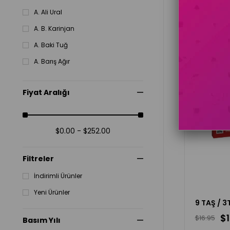
A. Ali Ural
A. B. Karinjan
A. Baki Tuğ
A. Barış Ağır
A. Berriedale Keith
Fiyat Aralığı
A. Ceylan Oğuzcan
A. Erkan Akay
A. Erkan Koca
$0.00 - $252.00
A. Erol Göksu
Filtreler
A. F. Harrold
İndirimli Ürünler
A. Gülfem Özer
Yeni Ürünler
9 TAŞ / 3
$1
$16.95
Basım Yılı