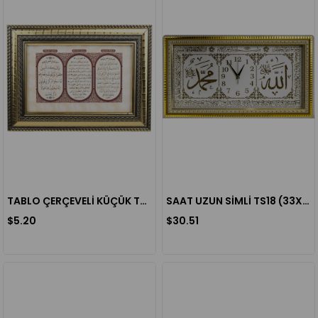
TABLO ÇERÇEVELİ KÜÇÜK TS08 (10X15 CM)
SAAT UZUN SİMLİ TS18 (33X57 CM)
$5.20
$30.51