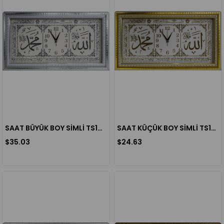
SAAT BÜYÜK BOY SİMLİ TS19 (36X66 CM)
SAAT KÜÇÜK BOY SİMLİ TS13 (46X26 CM)
$35.03
$24.63