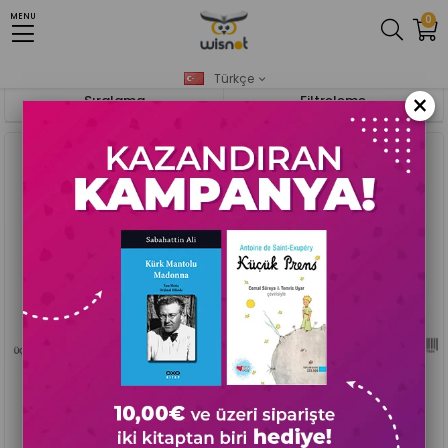
MENU
0
Anasayfa
Tablo Ve Ev Dekorasyonu
Türkçe
×
Sıralama
Filtreleme