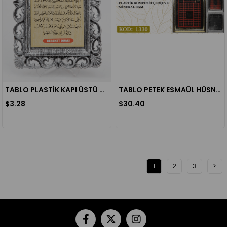
TABLO PLASTİK KAPI ÜSTÜ BEREKET DUASI 18X28 CM
TABLO PETEK ESMAÜL HÜSNA (1330)
$3.28
$30.40
1
2
3
>