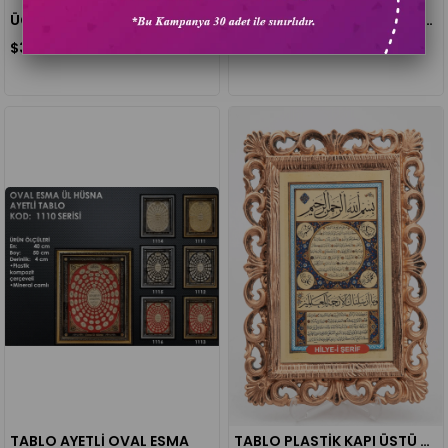
ÜÇLÜ DUA 5 PARÇA TABLO 25X36 CM
ÜÇLÜ DUA 5 PARÇA TABLO 14X17 CM
$3.95
$3.95
TABLO AYETLİ OVAL ESMA
TABLO PLASTİK KAPI ÜSTÜ HİLYEİ ŞERİF 18X28 CM