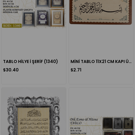
TABLO HİLYE İ ŞERİF (1340)
MİNİ TABLO 11X21 CM KAPI ÜSTÜ BESMELE
$30.40
$2.71