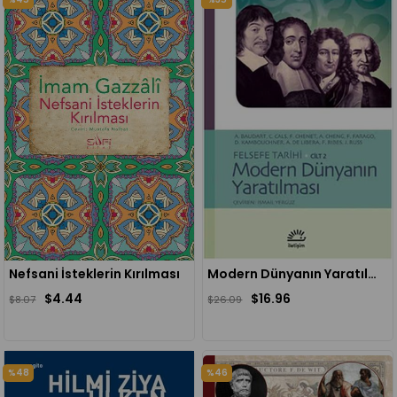
Nefsani İsteklerin Kırılması
Modern Dünyanın Yaratılması / Felsefe Tarihi Cilt 2
$4.44
$16.96
$8.07
$26.09
%48
%46