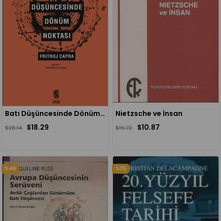
Batı Düşüncesinde Dönüm Noktası
Nietzsche ve İnsan
$18.29
$10.87
$28.14
$16.72
%46
%35