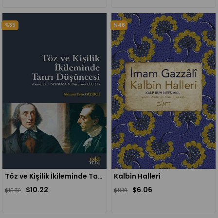
%35
%46
Töz ve Kişilik İkileminde Tanrı Düşüncesi
Kalbin Halleri
$10.22
$6.06
$15.72
$11.18