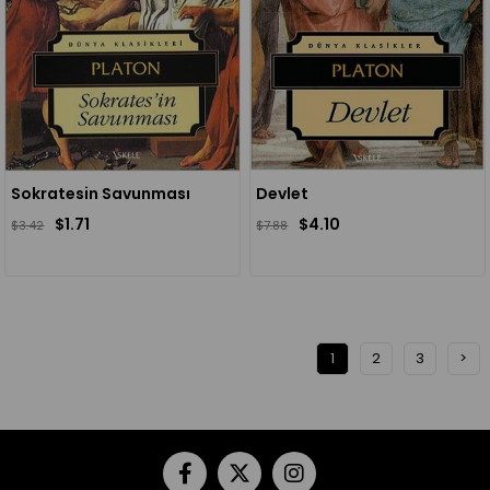
Sokratesin Savunması
Devlet
$1.71
$4.10
$3.42
$7.88
1
2
3
>