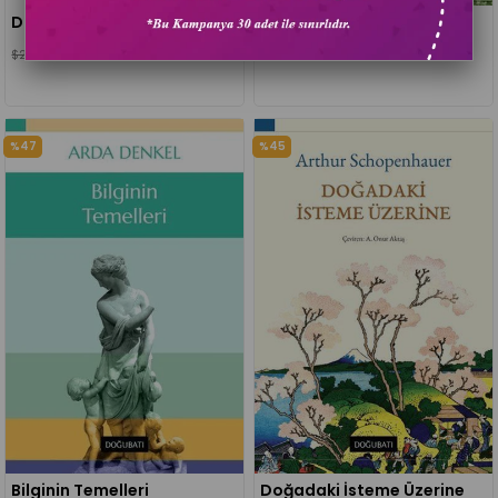
Düşünceleriyle Nermi Uygur
İlkçağ’da Doğa Felsefeleri
$7.83
$9.13
$20.07
$17.39
%47
%45
Bilginin Temelleri
Doğadaki İsteme Üzerine