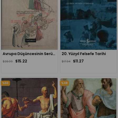
Avrupa Düşüncesinin Serüveni Antik Çağlardan Günümüze Batı Düşüncesi
20. Yüzyıl Felsefe Tarihi
$15.22
$11.27
$28.09
$17.34
%50
%48