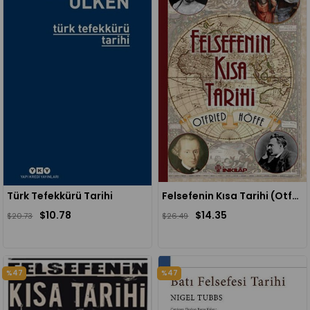
Türk Tefekkürü Tarihi
Felsefenin Kısa Tarihi (Otfried Höffe)
$10.78
$14.35
$20.73
$26.49
%47
%47