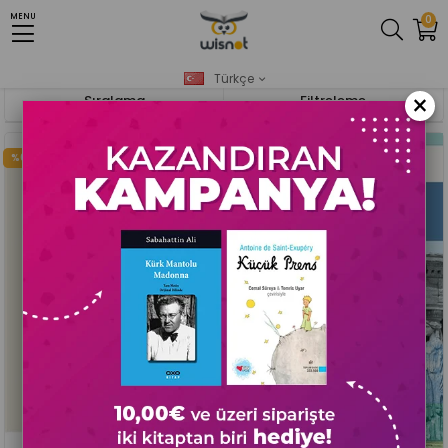
MENU
0
Anasayfa
Felsefe-Düşünce
Türkçe
×
Sıralama
Filtreleme
%61
%48