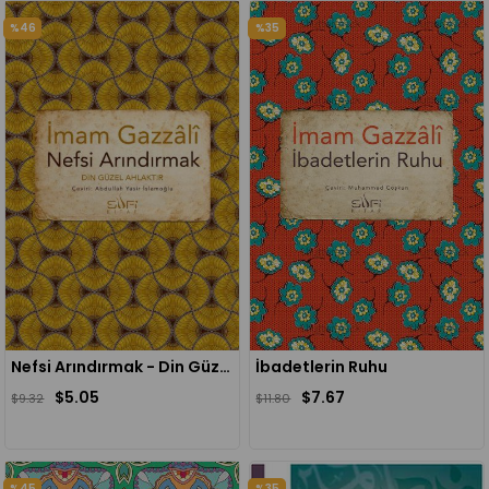
%46
%35
Nefsi Arındırmak - Din Güzel Ahlaktır
İbadetlerin Ruhu
$5.05
$7.67
$9.32
$11.80
%45
%35