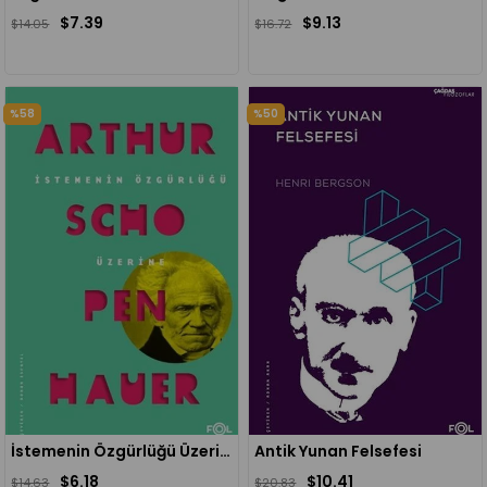
$7.39
$9.13
$14.05
$16.72
%58
%50
İstemenin Özgürlüğü Üzerine
Antik Yunan Felsefesi
$6.18
$10.41
$14.63
$20.83