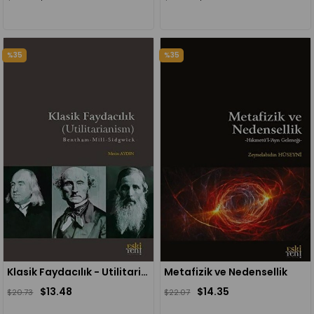
%35
%35
Klasik Faydacılık - Utilitarianism
Metafizik ve Nedensellik
$13.48
$14.35
$20.73
$22.07