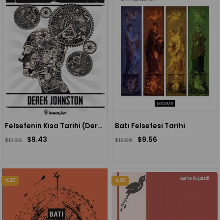
Felsefenin Kısa Tarihi (Derek Johnston)
Batı Felsefesi Tarihi
$9.43
$9.56
$17.66
$18.06
%35
%35